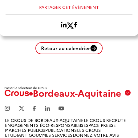
PARTAGER CET ÉVÈNEMENT
Retour au calendrier
Passer le selecteur de Crous
Bordeaux-Aquitaine
Aix
Marseille
Avignon
LE CROUS DE BORDEAUX-AQUITAINE
LE CROUS RECRUTE
ENGAGEMENTS ÉCO-RESPONSABLES
ESPACE PRESSE
Amiens
MARCHÉS PUBLICS
PUBLICATIONS
LES CROUS
ETUDIANT GOUV
MES SERVICES
DONNEZ VOTRE AVIS
Picardie