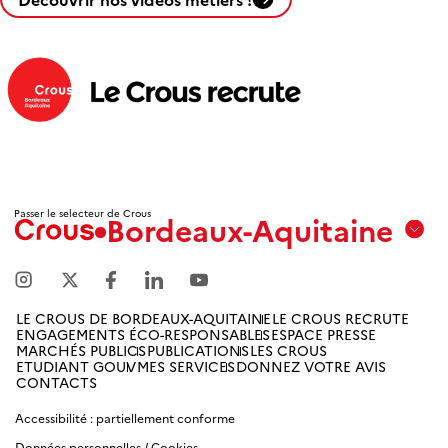
Passer le selecteur de Crous
Bordeaux-Aquitaine
Aix
Marseille
Avignon
LE CROUS DE BORDEAUX-AQUITAINE
LE CROUS RECRUTE
ENGAGEMENTS ÉCO-RESPONSABLES
ESPACE PRESSE
Amiens
MARCHÉS PUBLICS
PUBLICATIONS
LES CROUS
ETUDIANT GOUV
MES SERVICES
DONNEZ VOTRE AVIS
Picardie
CONTACTS
Accessibilité : partiellement conforme
Antilles
Guyane
Données personnelles / Cookies