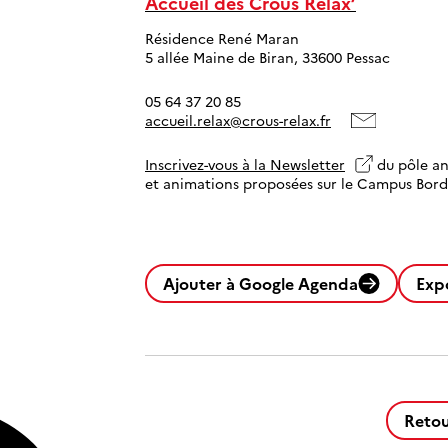
Accueil des Crous Relax’
Résidence René Maran
5 allée Maine de Biran, 33600 Pessac
05 64 37 20 85
accueil.relax@crous-relax.fr
Inscrivez-vous à la Newsletter
du pôle an
et animations proposées sur le Campus Bor
Ajouter à Google Agenda
Exp
Retou