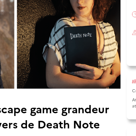
C
A
escape game grandeur
a
ivers de Death Note