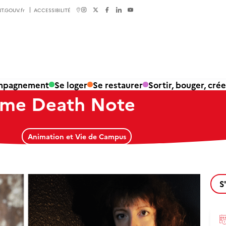
T.GOUV.fr
ACCESSIBILITÉ
ompagnement
Se loger
Se restaurer
Sortir, bouger, crée
ame Death Note
Animation et Vie de Campus
S