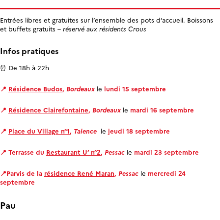
Entrées libres et gratuites sur l’ensemble des pots d’accueil. Boissons
et buffets gratuits –
réservé aux résidents Crous
Infos pratiques
⏰ De 18h à 22h
📍
Résidence Budos
,
Bordeaux
le
lundi 15 septembre
📍
Résidence Clairefontaine
,
Bordeaux
le
mardi 16 septembre
📍
Place du Village n°1
,
Talence
le
jeudi 18 septembre
📍 Terrasse du
Restaurant U’ n°2
,
Pessac
le
mardi 23 septembre
📍Parvis de la
résidence René Maran
,
Pessac
le
mercredi 24
septembre
Pau