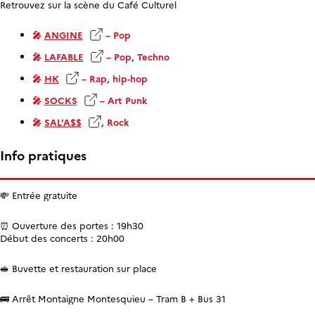
Retrouvez sur la scène du Café Culturel
🎤
ANGINE
– Pop
🎤
LAFABLE
– Pop, Techno
🎤
HK
– Rap, hip-hop
🎤
SOCKS
– Art Punk
🎤
SAL’A$$
, Rock
Info pratiques
💸 Entrée gratuite
⏰ Ouverture des portes : 19h30
Début des concerts : 20h00
🥪 Buvette et restauration sur place
🚌 Arrêt Montaigne Montesquieu – Tram B + Bus 31