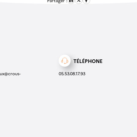
Partager :
TÉLÉPHONE
eux@crous-
05.53.08.17.93