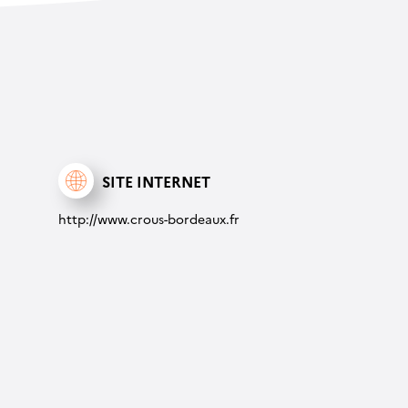
SITE INTERNET
http://www.crous-bordeaux.fr
Leaflet
| ©
OpenStreetMap contrib