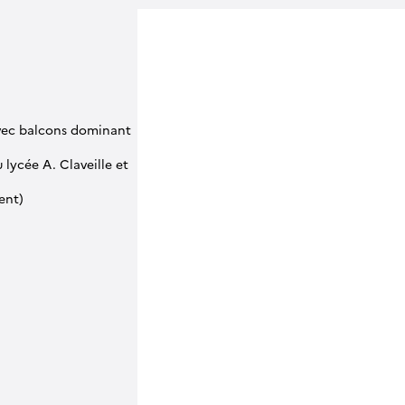
avec balcons dominant
 lycée A. Claveille et
ent)