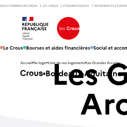
SÉLECTIONNER UN CROUS
LES CROUS
ETUDIANT.GOUV.fr
MESSERVICES.ETUDIAN
Le Crous
Bourses et aides financières
Social et acc
Les 
Accueil
Se loger
Liste de nos logements
Les Grandes Arcades
Bordeaux-Aquitaine
Ar